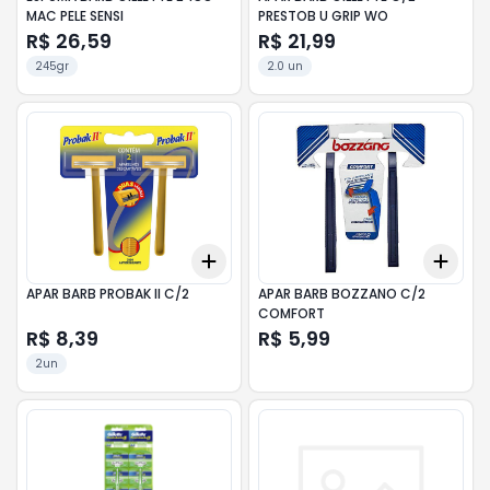
MAC PELE SENSI
PRESTOB U GRIP WO
R$ 26,59
R$ 21,99
245gr
2.0 un
Add
Add
+
3
+
5
+
10
+
3
APAR BARB PROBAK II C/2
APAR BARB BOZZANO C/2
COMFORT
R$ 8,39
R$ 5,99
2un