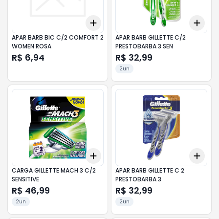
Add
Add
+
3
+
5
+
10
+
3
APAR BARB BIC C/2 COMFORT 2
APAR BARB GILLETTE C/2
WOMEN ROSA
PRESTOBARBA 3 SEN
R$ 6,94
R$ 32,99
2un
Add
Add
+
3
+
5
+
10
+
3
CARGA GILLETTE MACH 3 C/2
APAR BARB GILLETTE C 2
SENSITIVE
PRESTOBARBA 3
R$ 46,99
R$ 32,99
2un
2un