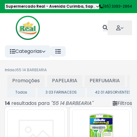
Supermercado Real
-
Avenida Curimba
,
Sapezal
-
(65) 3383-2864
MT
Categorias
Início
55 14 BARBEARIA
Promoções
PAPELARIA
PERFUMARIA
P
Todos
3 03 FARINACEOS
42 01 ABSORVENTES
14
resultados para
"
55 14 BARBEARIA
"
Filtros