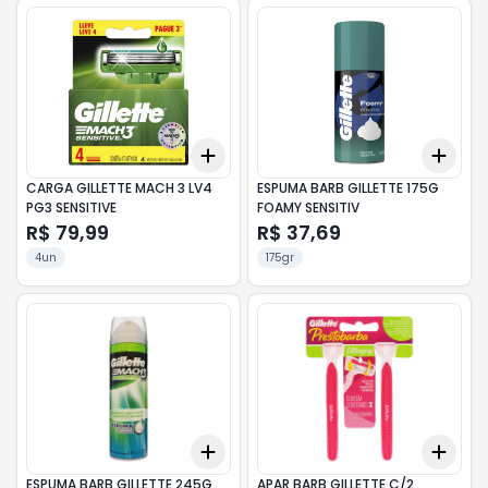
Add
Add
+
3
+
5
+
10
+
3
CARGA GILLETTE MACH 3 LV4
ESPUMA BARB GILLETTE 175G
PG3 SENSITIVE
FOAMY SENSITIV
R$ 79,99
R$ 37,69
4un
175gr
Add
Add
+
3
+
5
+
10
+
3
ESPUMA BARB GILLETTE 245G
APAR BARB GILLETTE C/2