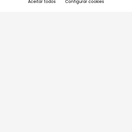
Aceitar todos
Configurar cookies
Aproveite as nossas promoções!
Cadastre seu e-mail e receba ofertas exclusivas.
QUERO RECEBER