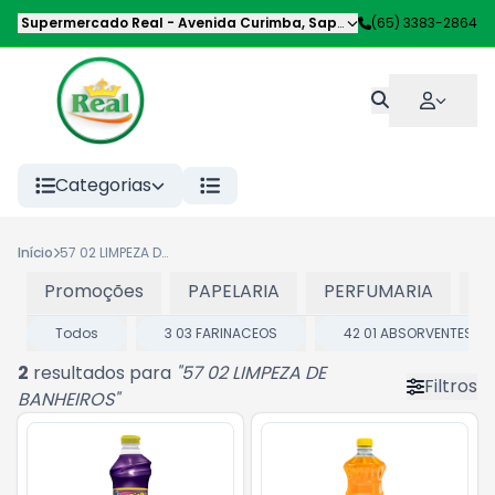
Supermercado Real
-
Avenida Curimba
,
Sapezal
-
(65) 3383-2864
MT
Categorias
Início
57 02 LIMPEZA DE BANHEIROS
Promoções
PAPELARIA
PERFUMARIA
P
Todos
3 03 FARINACEOS
42 01 ABSORVENTES
2
resultados para
"
57 02 LIMPEZA DE
Filtros
BANHEIROS
"