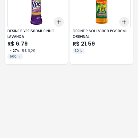
Add
Add
+
3
+
5
+
10
+
3
DESINF.P.YPE 500ML PINHO
DESINF.P.SOL LV1000 PG900ML
LAVANDA
ORIGINAL
R$ 6,79
R$ 21,59
R$ 9,29
-
27
%
1.0 lt
500ml