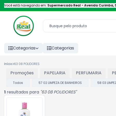
Você está navegando em:
Supermercado Real
-
Avenida Curimba
,
Categorias
Categorias
Início
63 08 POLIDORES
Promoções
PAPELARIA
PERFUMARIA
P
Todos
57 02 LIMPEZA DE BANHEIROS
58 03 LIMPE
1
resultados para
"
63 08 POLIDORES
"