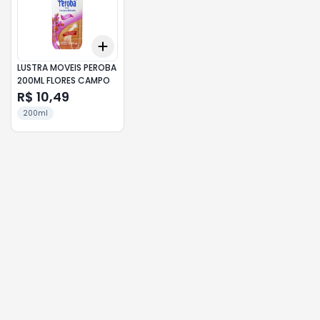
Add
+
3
+
5
+
10
LUSTRA MOVEIS PEROBA
200ML FLORES CAMPO
R$ 10,49
200ml