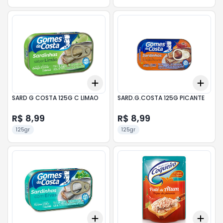
Add
Add
+
3
+
5
+
10
+
3
SARD G COSTA 125G C LIMAO
SARD.G.COSTA 125G PICANTE
R$ 8,99
R$ 8,99
125gr
125gr
Add
Add
+
3
+
5
+
10
+
3