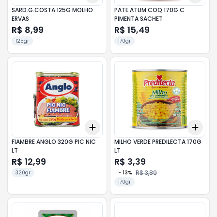
SARD.G.COSTA 125G MOLHO
PATE ATUM COQ 170G C
ERVAS
PIMENTA SACHET
R$ 8,99
R$ 15,49
125gr
170gr
Add
Add
+
3
+
5
+
10
+
3
FIAMBRE ANGLO 320G PIC NIC
MILHO VERDE PREDILECTA 170G
LT
LT
R$ 12,99
R$ 3,39
R$ 3,89
320gr
-
13
%
170gr