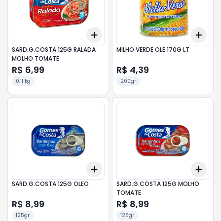
Add
Add
+
3
+
5
+
10
+
3
SARD.G.COSTA 125G RALADA
MILHO VERDE OLE 170G LT
MOLHO TOMATE
R$ 6,99
R$ 4,39
0.11 kg
200gr
Add
Add
+
3
+
5
+
10
+
3
SARD.G.COSTA 125G OLEO
SARD.G.COSTA 125G MOLHO
TOMATE
R$ 8,99
R$ 8,99
125gr
125gr