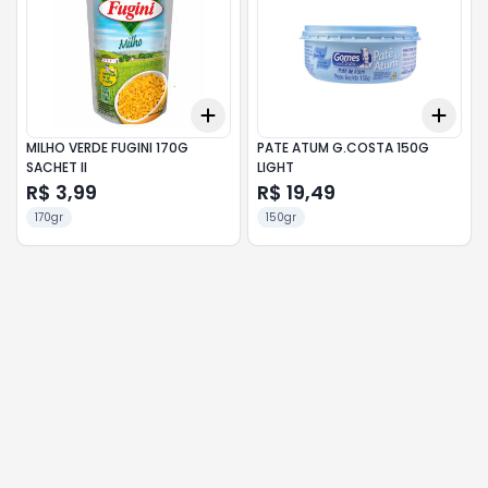
Add
Add
+
3
+
5
+
10
+
3
MILHO VERDE FUGINI 170G
PATE ATUM G.COSTA 150G
SACHET II
LIGHT
R$ 3,99
R$ 19,49
170gr
150gr