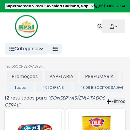
Supermercado Real
-
Avenida Curimba
,
Sapezal
-
(65) 3383-2864
MT
Categorias
Início
CONSERVAS/ENLATADOS GERAL
Promoções
PAPELARIA
PERFUMARIA
P
Todos
1 01 CEREAIS
18 09 BISCOITOS SALGADOS
12
resultados para
"
CONSERVAS/ENLATADOS
Filtros
GERAL
"