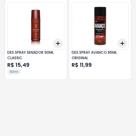
Add
Add
+
3
+
5
+
10
+
3
DES.SPRAY SENADOR 90ML
DES.SPRAY AVANCO 85ML
CLASSIC
ORIGINAL
R$ 15,49
R$ 11,99
90ml