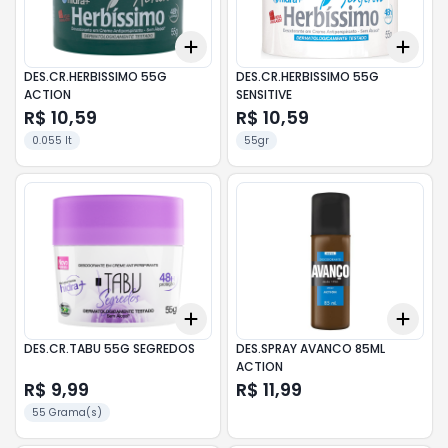
Add
Add
+
3
+
5
+
10
+
3
DES.CR.HERBISSIMO 55G
DES.CR.HERBISSIMO 55G
ACTION
SENSITIVE
R$ 10,59
R$ 10,59
0.055 lt
55gr
Add
Add
+
3
+
5
+
10
+
3
DES.CR.TABU 55G SEGREDOS
DES.SPRAY AVANCO 85ML
ACTION
R$ 9,99
R$ 11,99
55 Grama(s)