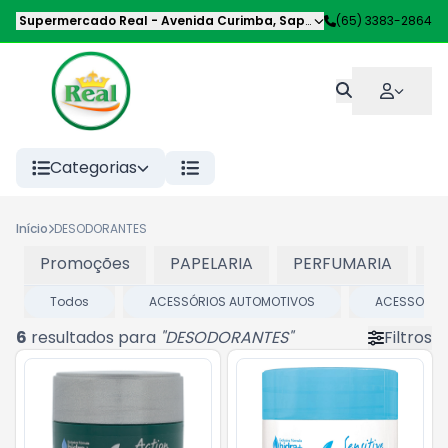
Supermercado Real
-
Avenida Curimba
,
Sapezal
-
(65) 3383-2864
MT
Categorias
Início
DESODORANTES
Promoções
PAPELARIA
PERFUMARIA
P
Todos
ACESSÓRIOS AUTOMOTIVOS
ACESSORIOS
6
resultados para
"
DESODORANTES
"
Filtros