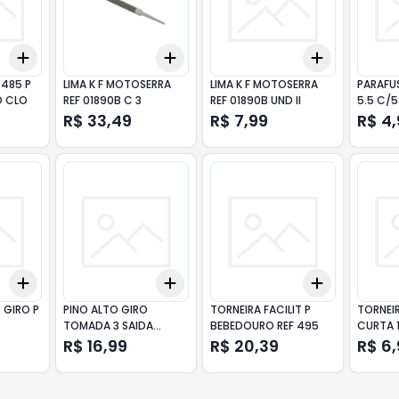
Add
Add
Add
+
3
+
5
+
10
+
3
+
5
+
10
+
3
+
5
+
 485 P
LIMA K F MOTOSERRA
LIMA K F MOTOSERRA
PARAFU
O CLO
REF 01890B C 3
REF 01890B UND II
5.5 C/5
R$ 33,49
R$ 7,99
R$ 4
Add
Add
Add
+
3
+
5
+
10
+
3
+
5
+
10
+
3
+
5
+
 GIRO P
PINO ALTO GIRO
TORNEIRA FACILIT P
TORNEIR
TOMADA 3 SAIDA
BEBEDOURO REF 495
CURTA 1
C/TERRA
R$ 16,99
R$ 20,39
R$ 6