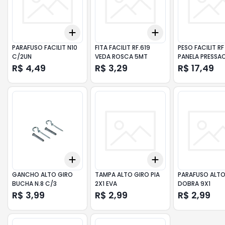
Add
Add
+
3
+
5
+
10
+
3
+
5
+
10
PARAFUSO FACILIT N10
FITA FACILIT RF.619
PESO FACILIT RF
C/2UN
VEDA ROSCA 5MT
PANELA PRESSA
R$ 4,49
R$ 3,29
R$ 17,49
Add
Add
+
3
+
5
+
10
+
3
+
5
+
10
GANCHO ALTO GIRO
TAMPA ALTO GIRO PIA
PARAFUSO ALTO
BUCHA N.8 C/3
2X1 EVA
DOBRA 9X1
R$ 3,99
R$ 2,99
R$ 2,99