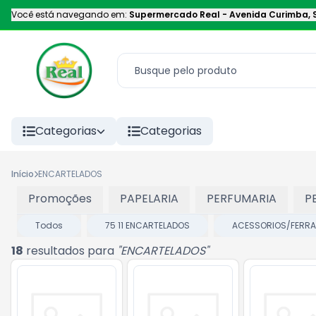
Você está navegando em:
Supermercado Real
-
Avenida Curimba
,
Categorias
Categorias
Início
ENCARTELADOS
Promoções
PAPELARIA
PERFUMARIA
P
Todos
75 11 ENCARTELADOS
ACESSORIOS/FERR
18
resultados para
"
ENCARTELADOS
"