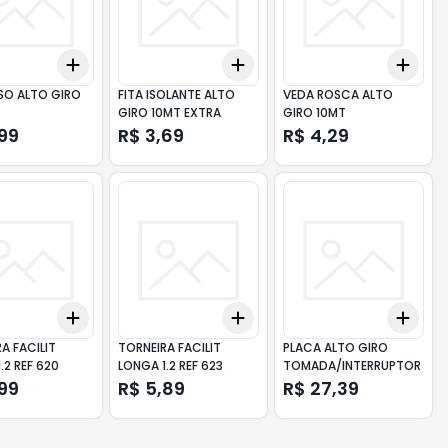
Add
Add
Add
10
+
3
+
5
+
10
+
3
+
5
+
10
+
3
SO ALTO GIRO
FITA ISOLANTE ALTO
VEDA ROSCA ALTO
GIRO 10MT EXTRA
GIRO 10MT
,99
R$ 3,69
R$ 4,29
Add
Add
Add
10
+
3
+
5
+
10
+
3
+
5
+
10
+
3
A FACILIT
TORNEIRA FACILIT
PLACA ALTO GIRO
.2 REF 620
LONGA 1.2 REF 623
TOMADA/INTERRUPTOR
,99
R$ 5,89
R$ 27,39