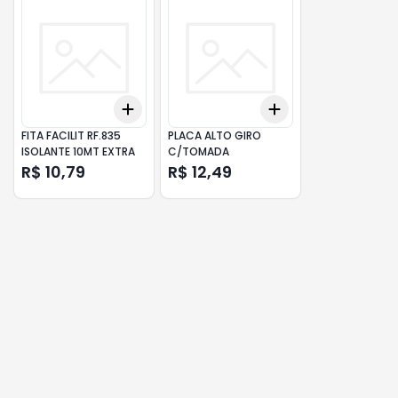
Add
Add
+
3
+
5
+
10
+
3
+
5
+
10
FITA FACILIT RF.835
PLACA ALTO GIRO
ISOLANTE 10MT EXTRA
C/TOMADA
R$ 10,79
R$ 12,49