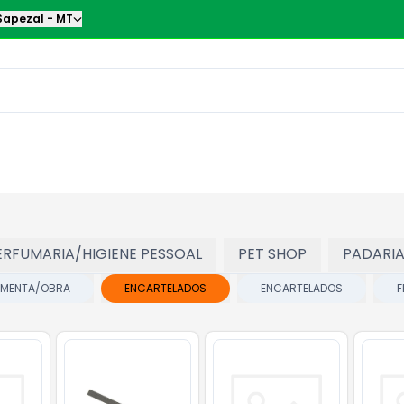
Sapezal
-
MT
ERFUMARIA/HIGIENE PESSOAL
PET SHOP
PADARI
AMENTA/OBRA
ENCARTELADOS
ENCARTELADOS
F