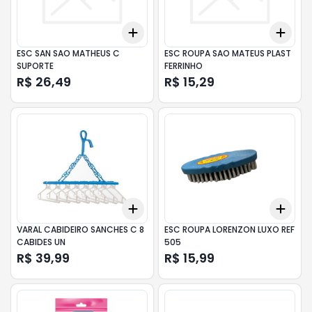
Add
Add
+
3
+
5
+
10
+
3
ESC SAN SAO MATHEUS C
ESC ROUPA SAO MATEUS PLAST
SUPORTE
FERRINHO
R$ 26,49
R$ 15,29
Add
Add
+
3
+
5
+
10
+
3
VARAL CABIDEIRO SANCHES C 8
ESC ROUPA LORENZON LUXO REF
CABIDES UN
505
R$ 39,99
R$ 15,99