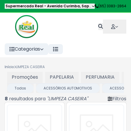
Supermercado Real
-
Avenida Curimba
,
Sapezal
-
(65) 3383-2864
MT
Categorias
Início
LIMPEZA CASEIRA
Promoções
PAPELARIA
PERFUMARIA
P
Todos
ACESSÓRIOS AUTOMOTIVOS
ACESSORIOS
8
resultados para
"
LIMPEZA CASEIRA
"
Filtros