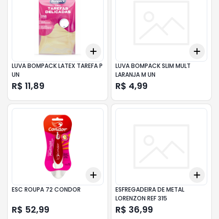
Add
Add
+
3
+
5
+
10
+
3
LUVA BOMPACK LATEX TAREFA P
LUVA BOMPACK SLIM MULT
UN
LARANJA M UN
R$ 11,89
R$ 4,99
Add
Add
+
3
+
5
+
10
+
3
ESC ROUPA 72 CONDOR
ESFREGADEIRA DE METAL
LORENZON REF 315
R$ 52,99
R$ 36,99