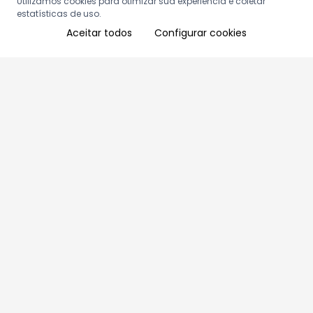
Utilizamos cookies para otimizar sua experiência e coletar
estatísticas de uso.
Aceitar todos
Configurar cookies
Aproveite as nossas promoções!
Cadastre seu e-mail e receba ofertas exclusivas.
QUERO RECEBER