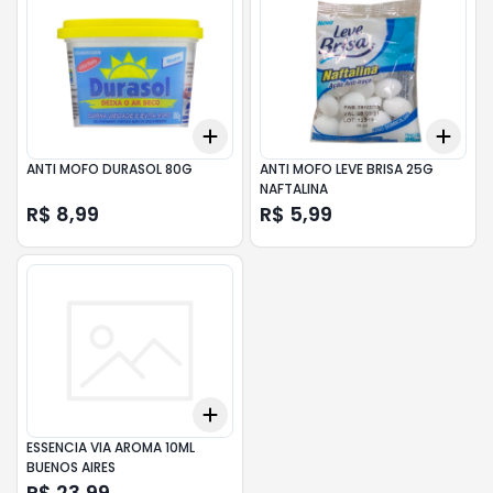
Add
Add
+
3
+
5
+
10
+
3
ANTI MOFO DURASOL 80G
ANTI MOFO LEVE BRISA 25G
NAFTALINA
R$ 8,99
R$ 5,99
Add
+
3
+
5
+
10
ESSENCIA VIA AROMA 10ML
BUENOS AIRES
R$ 23,99