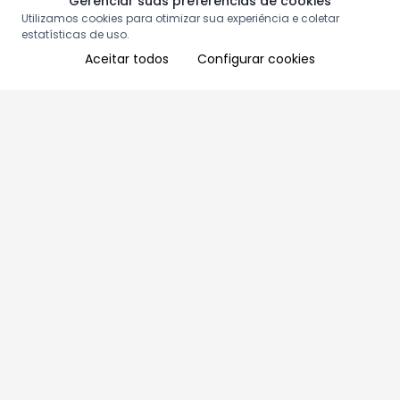
Gerenciar suas preferências de cookies
Utilizamos cookies para otimizar sua experiência e coletar
estatísticas de uso.
Aceitar todos
Configurar cookies
Aproveite as nossas promoções!
Cadastre seu e-mail e receba ofertas exclusivas.
QUERO RECEBER