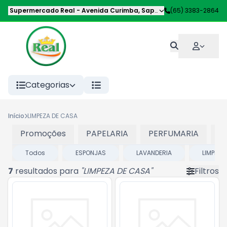
Supermercado Real
-
Avenida Curimba
,
Sapezal
-
(65) 3383-2864
MT
Categorias
Início
LIMPEZA DE CASA
Promoções
PAPELARIA
PERFUMARIA
P
Todos
ESPONJAS
LAVANDERIA
LIMPEZA
7
resultados para
"
LIMPEZA DE CASA
"
Filtros