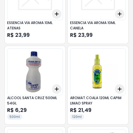
Add
Add
+
3
+
5
+
10
+
3
ESSENCIA VIA AROMA 10ML
ESSENCIA VIA AROMA 10ML
ATENAS
CANELA
R$ 23,99
R$ 23,99
Add
Add
+
3
+
5
+
10
+
3
ALCOOL SANTA CRUZ 500ML
AROMAT.COALA 120ML CAPIM
54GL
LIMAO SPRAY
R$ 6,29
R$ 21,49
500ml
120ml