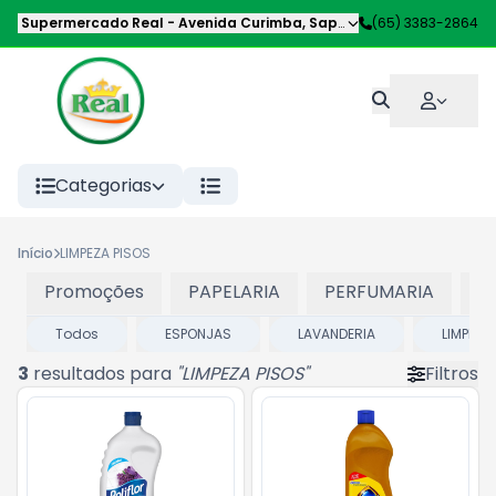
Supermercado Real
-
Avenida Curimba
,
Sapezal
-
(65) 3383-2864
MT
Categorias
Início
LIMPEZA PISOS
Promoções
PAPELARIA
PERFUMARIA
P
Todos
ESPONJAS
LAVANDERIA
LIMPEZA
3
resultados para
"
LIMPEZA PISOS
"
Filtros