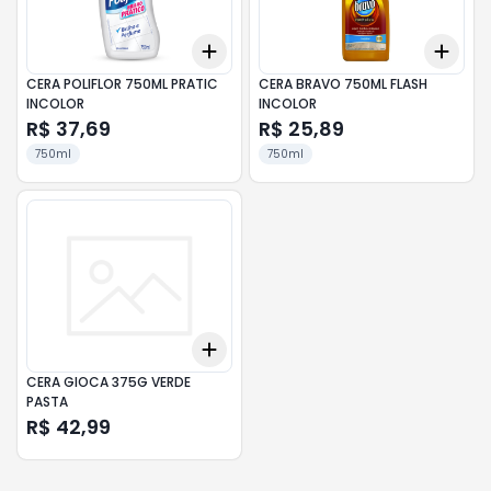
Add
Add
+
3
+
5
+
10
+
3
CERA POLIFLOR 750ML PRATIC
CERA BRAVO 750ML FLASH
INCOLOR
INCOLOR
R$ 37,69
R$ 25,89
750ml
750ml
Add
+
3
+
5
+
10
CERA GIOCA 375G VERDE
PASTA
R$ 42,99