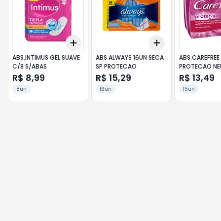
Add
Add
+
3
+
5
+
10
+
3
+
5
+
10
ABS.INTIMUS GEL SUAVE
ABS ALWAYS 16UN SECA
ABS.CAREFREE
C/8 S/ABAS
SP PROTECAO
PROTECAO NE
ODORES
R$ 8,99
R$ 15,29
R$ 13,49
8un
16un
15un