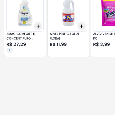
Add
Add
+
3
+
5
+
10
+
3
+
5
+
10
AMAC.COMFORT 1L
ALVEJ.PERF.G.SOL 2L
ALVEJ.VANISH 
CONCENT.PURO
FLORAL
PO
CUIDADO
R$ 27,29
R$ 11,99
R$ 3,99
1L