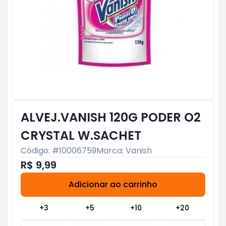
ALVEJ.VANISH 120G PODER O2
CRYSTAL W.SACHET
Código: #
10006759
Marca:
Vanish
R$ 9,99
Adicionar ao carrinho
Subtotal:
R$ 0
+
3
+
5
+
10
+
20