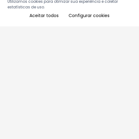
Utilizamos cookies para otimizar sua experiência e coletar
estatísticas de uso.
Aceitar todos
Configurar cookies
Aproveite as nossas promoções!
Cadastre seu e-mail e receba ofertas exclusivas.
QUERO RECEBER