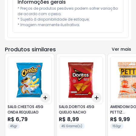
Informações gerais
* Preços de produtos pesáveis podem sofrer variação 
de acordo com o peso;

* Sujeito à disponibilidade de estoque;

* Imagem meramente ilustrativa;
Produtos similares
Ver mais
Add
Add
+
3
+
5
+
10
+
3
+
5
+
10
SALG.CHEETOS 45G
SALG.DORITOS 45G
AMENDOIM DO
ONDA REQUEIJAO
QUEIJO NACHO
PETTIZ
CROC.PIM.VE
R$ 6,79
R$ 8,99
R$ 9,99
45gr
45 Grama(s)
150gr