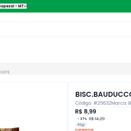
Sapezal
-
MT
LEITE
BISC.BAUDUCCO
Código: #
25632
Marca:
B
R$ 8,99
R$ 14,29
-
37
%
80gr
Indisponível