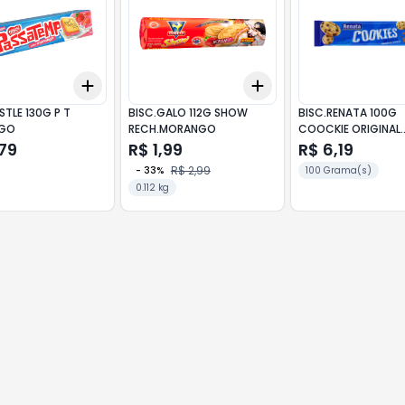
Add
Add
10
+
3
+
5
+
10
+
3
+
5
+
10
STLE 130G P T
BISC.GALO 112G SHOW
BISC.RENATA 100G
GO
RECH.MORANGO
COOCKIE ORIGINAL
C/GOTA
79
R$ 1,99
R$ 6,19
R$ 2,99
-
33
%
100 Grama(s)
0.112 kg