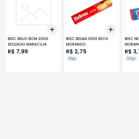
Add
Add
+
3
+
5
+
10
+
3
+
5
+
BISC BEIJO BOM 200G
BISC BELMA 100G RECH
BISC NE
SEQUILHO MARACUJA
MORANGO
MORAN
R$ 7,99
R$ 2,75
R$ 3,
110gr
130gr