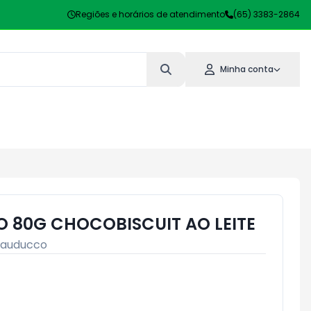
Regiões e horários de atendimento
(65) 3383-2864
Minha conta
 80G CHOCOBISCUIT AO LEITE
auducco