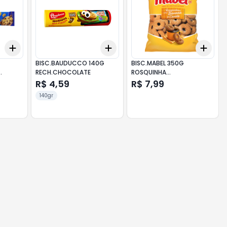
Add
Add
Add
+
3
+
5
+
10
+
3
+
5
+
10
+
3
BISC.BAUDUCCO 140G
BISC.MABEL 350G
RECH.CHOCOLATE
ROSQUINHA
BANANA/CANELA
R$ 4,59
R$ 7,99
140gr