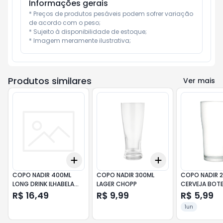
Informações gerais
* Preços de produtos pesáveis podem sofrer variação 
de acordo com o peso;

* Sujeito à disponibilidade de estoque;

* Imagem meramente ilustrativa;
Produtos similares
Ver mais
Add
Add
+
3
+
5
+
10
+
3
+
5
+
10
COPO NADIR 400ML
COPO NADIR 300ML
COPO NADIR 
LONG DRINK ILHABELA
LAGER CHOPP
CERVEJA BOT
610
R$ 16,49
R$ 9,99
R$ 5,99
1un