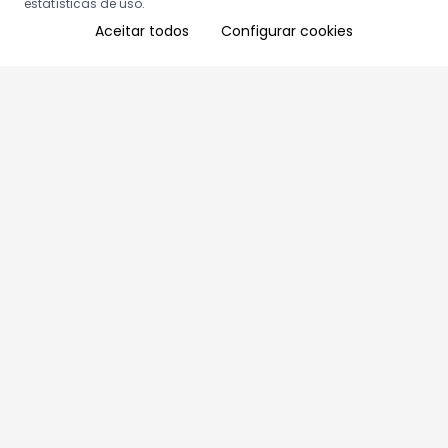
estatísticas de uso.
Aceitar todos
Configurar cookies
Aproveite as nossas promoções!
Cadastre seu e-mail e receba ofertas exclusivas.
QUERO RECEBER