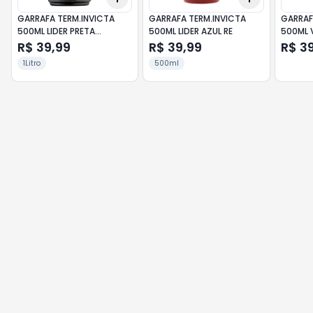
GARRAFA TERM.INVICTA
GARRAFA TERM.INVICTA
GARRAF
500ML LIDER PRETA
500ML LIDER AZUL RE
500ML 
REF.101080120105
R$ 39,99
R$ 39,99
R$ 3
1Litro
500ml