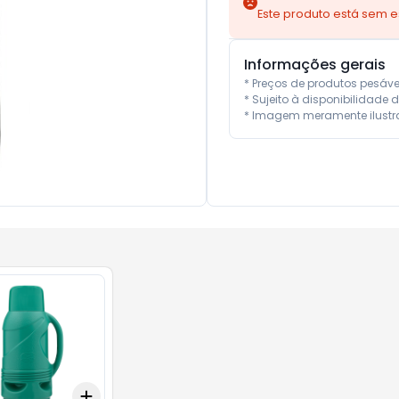
Este produto está sem 
Informações gerais
* Preços de produtos pesáv
* Sujeito à disponibilidade d
* Imagem meramente ilustra
Add
10
+
3
+
5
+
10