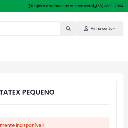
Regiões e horários de atendimento
(65) 3383-2864
Minha conta
TATEX PEQUENO
mente indisponível!