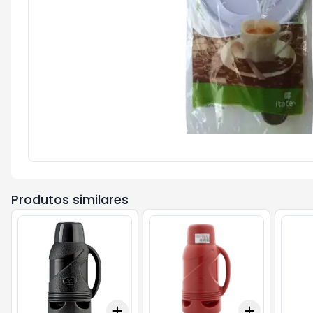
Produtos similares
Add
Add
+
3
+
5
+
10
+
3
+
5
+