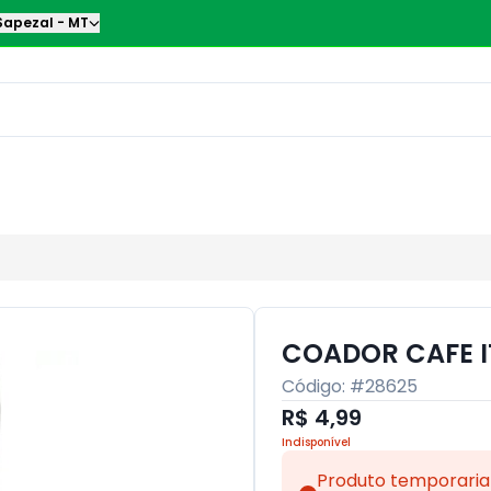
Sapezal
-
MT
COADOR CAFE I
Código: #
28625
R$ 4,99
Indisponível
Produto temporaria