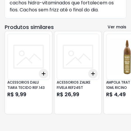
cachos hidra-vitaminados que fortalecem os
fios. Cachos sem frizz até o final do dia.
Produtos similares
Ver mais
Add
Add
+
3
+
5
+
10
+
3
+
5
+
10
ACESSORIOS DALU
ACESSORIOS ZALIKE
AMPOLA TRAT 
TIARA TECIDO REF.143
FIVELA REF245T
10ML RICINO
R$ 9,99
R$ 26,99
R$ 4,49