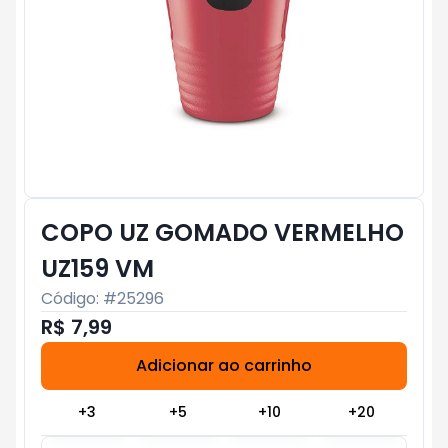
COPO UZ GOMADO VERMELHO
UZ159 VM
Código: #
25296
R$ 7,99
Adicionar ao carrinho
Subtotal:
R$ 0
+
3
+
5
+
10
+
20