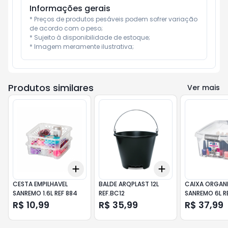
Informações gerais
* Preços de produtos pesáveis podem sofrer variação 
de acordo com o peso;

* Sujeito à disponibilidade de estoque;

* Imagem meramente ilustrativa;
Produtos similares
Ver mais
Add
Add
+
3
+
5
+
10
+
3
+
5
+
10
CESTA EMPILHAVEL
BALDE ARQPLAST 12L
CAIXA ORGAN
SANREMO 1.6L REF 884
REF.BC12
SANREMO 6L RE
R$ 10,99
R$ 35,99
R$ 37,99