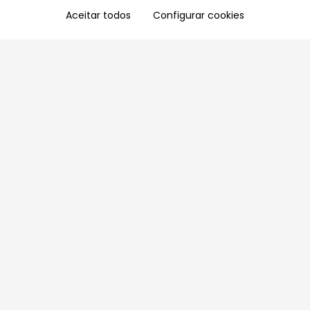
Aceitar todos
Configurar cookies
Aproveite as nossas promoções!
Cadastre seu e-mail e receba ofertas exclusivas.
QUERO RECEBER