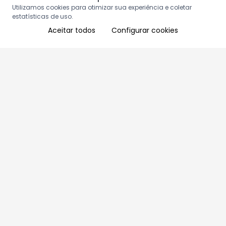
Utilizamos cookies para otimizar sua experiência e coletar
estatísticas de uso.
Aceitar todos
Configurar cookies
Aproveite as nossas promoções!
Cadastre seu e-mail e receba ofertas exclusivas.
QUERO RECEBER