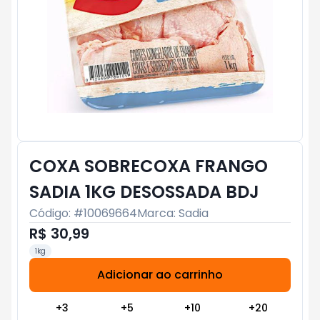
COXA SOBRECOXA FRANGO
SADIA 1KG DESOSSADA BDJ
Código: #
10069664
Marca:
Sadia
R$ 30,99
1kg
Adicionar ao carrinho
Subtotal:
R$ 0
+
3
+
5
+
10
+
20