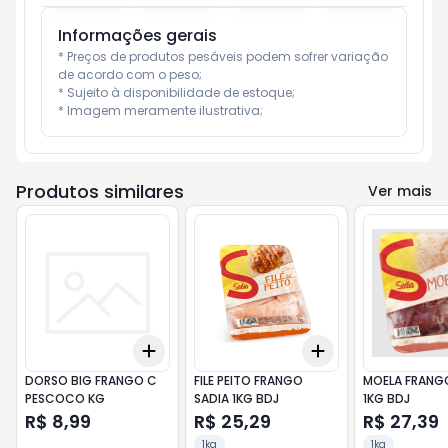
Informações gerais
* Preços de produtos pesáveis podem sofrer variação 
de acordo com o peso;

* Sujeito à disponibilidade de estoque;

* Imagem meramente ilustrativa;
Produtos similares
Ver mais
Add
Add
+
3
+
5
+
10
+
3
+
5
+
10
DORSO BIG FRANGO C
FILE PEITO FRANGO
MOELA FRANG
PESCOCO KG
SADIA 1KG BDJ
1KG BDJ
R$ 8,99
R$ 25,29
R$ 27,39
1kg
1kg