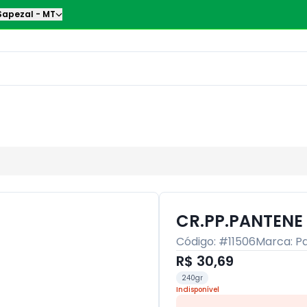
Sapezal
-
MT
CR.PP.PANTENE
Código: #
11506
Marca:
P
R$ 30,69
240gr
Indisponível