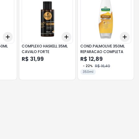
Add
Add
Add
+
3
+
5
+
10
+
3
+
5
+
10
+
3
50ML
COMPLEXO HASKELL 35ML
COND.PALMOLIVE 350ML
CAVALO FORTE
REPARACAO COMPLETA
R$ 31,99
R$ 12,89
R$ 16,49
-
22
%
350ml