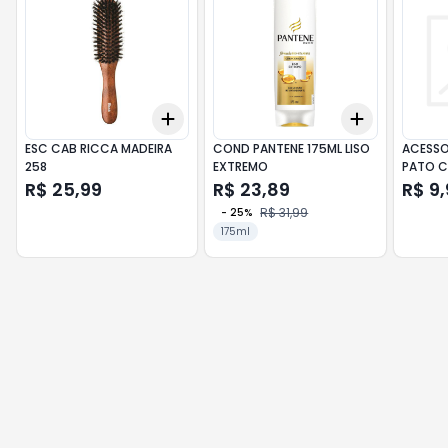
Add
Add
+
3
+
5
+
10
+
3
+
5
+
ESC CAB RICCA MADEIRA
COND PANTENE 175ML LISO
ACESSO
258
EXTREMO
PATO C
R$ 25,99
R$ 23,89
R$ 9,
R$ 31,99
-
25
%
175ml