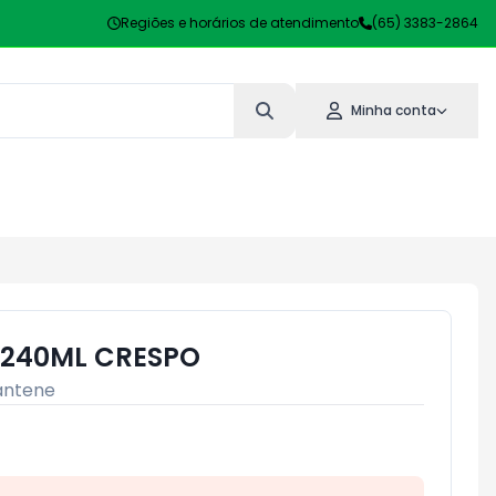
Regiões e horários de atendimento
(65) 3383-2864
Minha conta
 240ML CRESPO
antene