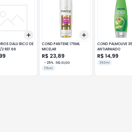
Add
Add
10
+
3
+
5
+
10
+
3
+
5
+
10
RIOS DALU BICO DE
COND.PANTENE 175ML
COND PALMOLIVE 3
/2 REF.69
MICELAR
ANTIARMADO
99
R$ 23,89
R$ 14,99
R$ 31,99
-
25
%
350ml
175ml