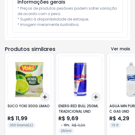
Informações gerais
* Preços de produtos pesáveis podem sofrer variação 
de acordo com o peso;

* Sujeito à disponibilidade de estoque;

* Imagem meramente ilustrativa;
Produtos similares
Ver mais
Add
Add
+
3
+
5
+
10
+
3
+
5
+
10
SUCO YOKI 300G LIMAO
ENERG.RED BULL 250ML
AGUA MIN PURI
TRADICIONAL UND
C GAS UND
R$ 11,99
R$ 9,69
R$ 4,29
R$ 11,99
300 Grama(s)
-
19
%
1.5 lt
250ml