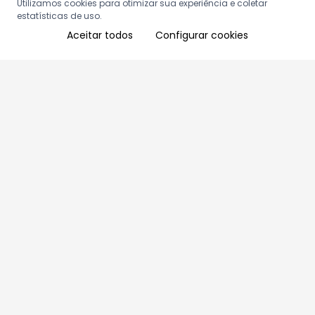
Utilizamos cookies para otimizar sua experiência e coletar
estatísticas de uso.
Aceitar todos
Configurar cookies
Aproveite as nossas promoções!
Cadastre seu e-mail e receba ofertas exclusivas.
QUERO RECEBER