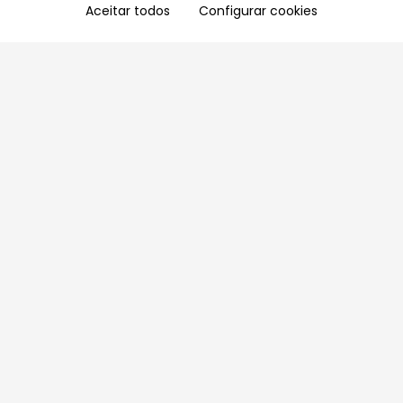
Aceitar todos
Configurar cookies
Aproveite as nossas promoções!
Cadastre seu e-mail e receba ofertas exclusivas.
QUERO RECEBER