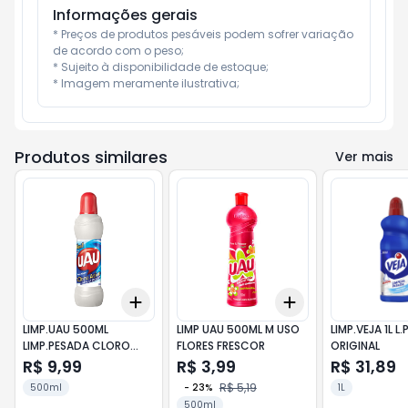
Informações gerais
* Preços de produtos pesáveis podem sofrer variação 
de acordo com o peso;

* Sujeito à disponibilidade de estoque;

* Imagem meramente ilustrativa;
Produtos similares
Ver mais
Add
Add
+
3
+
5
+
10
+
3
+
5
+
10
LIMP.UAU 500ML
LIMP UAU 500ML M USO
LIMP.VEJA 1L L
LIMP.PESADA CLORO
FLORES FRESCOR
ORIGINAL
ATIVO 4
R$ 9,99
R$ 3,99
R$ 31,89
R$ 5,19
500ml
-
23
%
1L
500ml