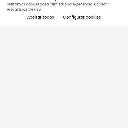
Utilizamos cookies para otimizar sua experiência e coletar
estatísticas de uso.
Aceitar todos
Configurar cookies
Aproveite as nossas promoções!
Cadastre seu e-mail e receba ofertas exclusivas.
QUERO RECEBER