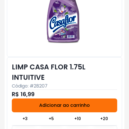
LIMP CASA FLOR 1.75L
INTUITIVE
Código: #
28207
R$ 16,99
Adicionar ao carrinho
Subtotal:
R$ 0
+
3
+
5
+
10
+
20