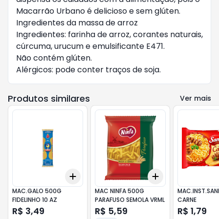
Macarrão Urbano é delicioso e sem glúten.
Ingredientes da massa de arroz
Ingredientes: farinha de arroz, corantes naturais,
cúrcuma, urucum e emulsificante E471.
Não contém glúten.
Alérgicos: pode conter traços de soja.
Produtos similares
Ver mais
Add
Add
+
3
+
5
+
10
+
3
+
5
+
10
MAC.GALO 500G
MAC NINFA 500G
MAC.INST.SAN
FIDELINHO 10 AZ
PARAFUSO SEMOLA VRML
CARNE
R$ 3,49
R$ 5,59
R$ 1,79