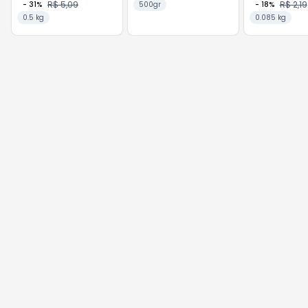
R$ 5,09
R$ 2,19
-
31
%
500gr
-
18
%
0.5 kg
0.085 kg