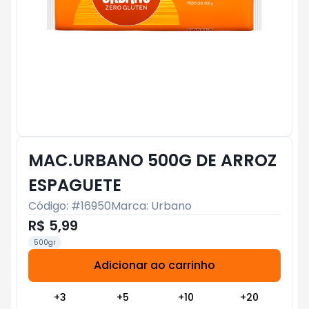
MAC.URBANO 500G DE ARROZ
ESPAGUETE
Código: #
16950
Marca:
Urbano
R$ 5,99
500gr
Adicionar ao carrinho
Subtotal:
R$ 0
+
3
+
5
+
10
+
20