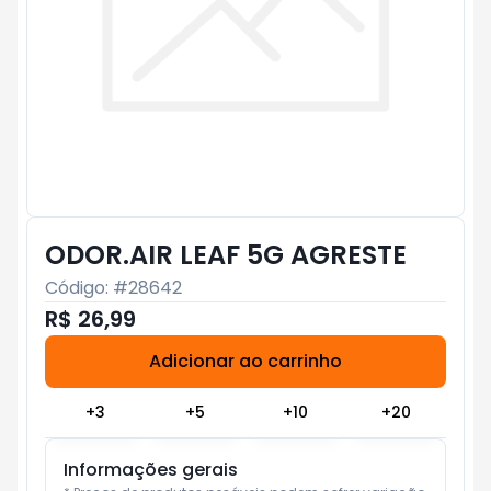
ODOR.AIR LEAF 5G AGRESTE
Código: #
28642
R$ 26,99
Adicionar ao carrinho
Subtotal:
R$ 0
+
3
+
5
+
10
+
20
Informações gerais