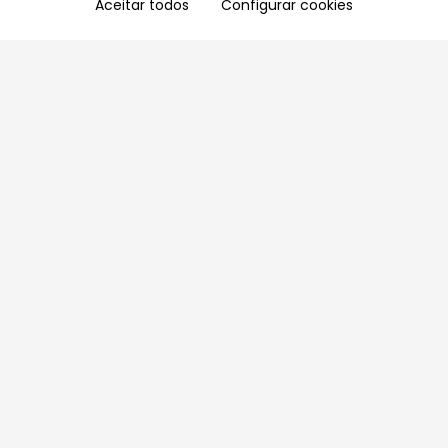
Aceitar todos
Configurar cookies
Aproveite as nossas promoções!
Cadastre seu e-mail e receba ofertas exclusivas.
QUERO RECEBER