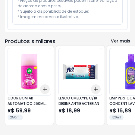
* Preços de produtos pesáveis podem sofrer variação 
de acordo com o peso;

* Sujeito à disponibilidade de estoque;

* Imagem meramente ilustrativa;
Produtos similares
Ver mais
Add
Add
+
3
+
5
+
10
+
3
+
5
+
10
ODOR.BOM AR
LENCO UMED.YPE C/18
LIMP PERF COA
AUTOMATICO 250ML
DESINF.ANTIBACTERIAN
CONCENT LA
REFIL ALEG
R$ 59,99
R$ 18,99
R$ 16,89
250ml
120ml