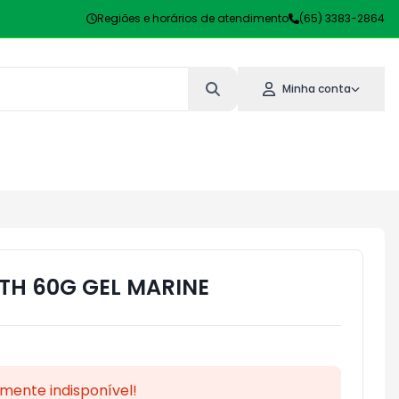
Regiões e horários de atendimento
(65) 3383-2864
Minha conta
H 60G GEL MARINE
mente indisponível!