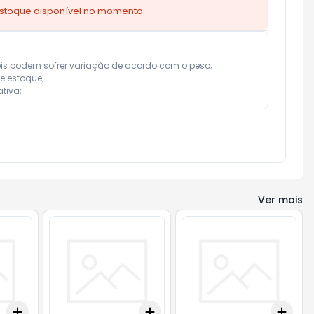
estoque disponível no momento.
eis podem sofrer variação de acordo com o peso;

e estoque;

tiva;
Ver mais
Add
Add
Add
+
3
+
5
+
10
+
3
+
5
+
10
+
3