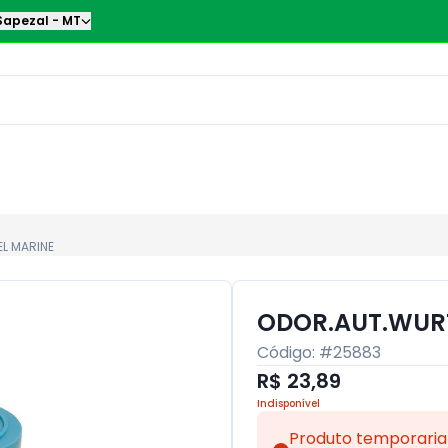
Sapezal
-
MT
L MARINE
ODOR.AUT.WURT
Código: #
25883
R$ 23,89
Indisponível
Produto temporaria