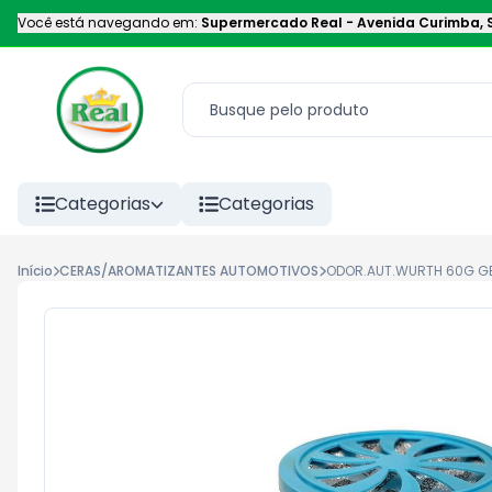
Você está navegando em:
Supermercado Real
-
Avenida Curimba
,
Categorias
Categorias
Início
CERAS/AROMATIZANTES AUTOMOTIVOS
ODOR.AUT.WURTH 60G GE