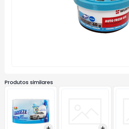
Produtos similares
Add
Add
+
3
+
5
+
10
+
3
+
5
+