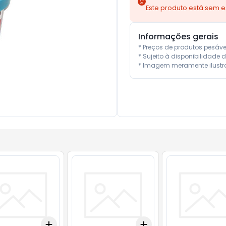
Este produto está sem 
Informações gerais
* Preços de produtos pesáv
* Sujeito à disponibilidade d
* Imagem meramente ilustra
Add
Add
10
+
3
+
5
+
10
+
3
+
5
+
10