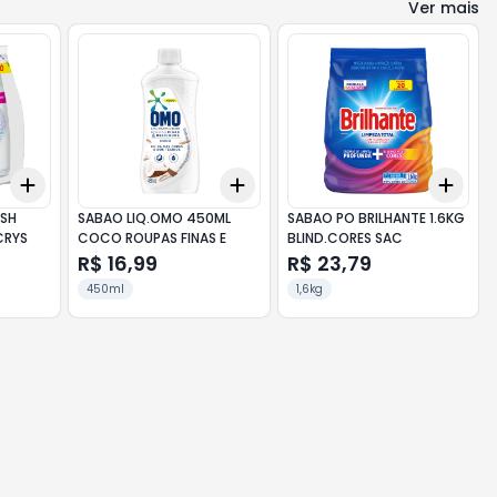
Ver mais
Add
Add
Add
+
3
+
5
+
10
+
3
+
5
+
10
+
3
ISH
SABAO LIQ.OMO 450ML
SABAO PO BRILHANTE 1.6KG
CRYS
COCO ROUPAS FINAS E
BLIND.CORES SAC
R$ 16,99
R$ 23,79
450ml
1,6kg