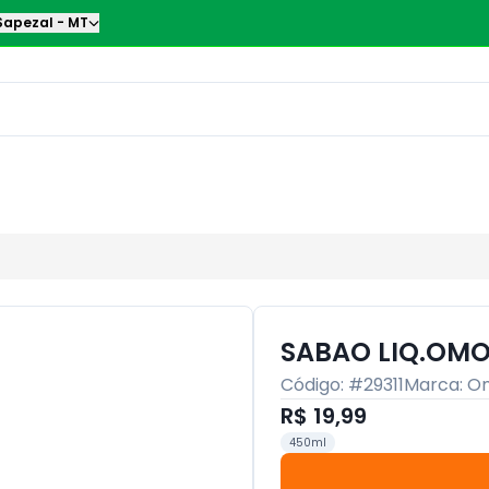
Sapezal
-
MT
SABAO LIQ.OMO
Código: #
29311
Marca:
O
R$ 19,99
450ml