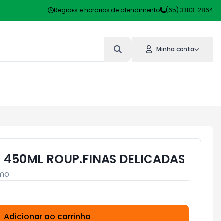
Regiões e horários de atendimento
(65) 3383-2864
Minha conta
 450ML ROUP.FINAS DELICADAS
mo
Adicionar ao carrinho
Subtotal:
R$ 0,00