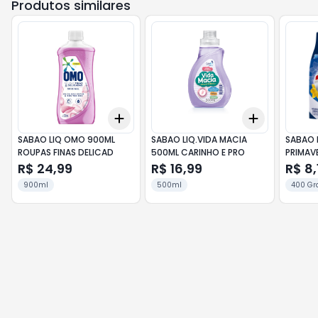
Produtos similares
Add
Add
+
3
+
5
+
10
+
3
+
5
+
SABAO LIQ OMO 900ML
SABAO LIQ.VIDA MACIA
SABAO 
ROUPAS FINAS DELICAD
500ML CARINHO E PRO
PRIMAV
R$ 24,99
R$ 16,99
R$ 8,
900ml
500ml
400 Gr