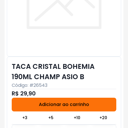
TACA CRISTAL BOHEMIA
190ML CHAMP ASIO B
Código: #
26543
R$ 29,90
Adicionar ao carrinho
Subtotal:
R$ 0
+
3
+
5
+
10
+
20