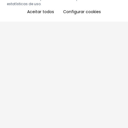
estatísticas de uso.
Aceitar todos
Configurar cookies
Aproveite as nossas promoções!
Cadastre seu e-mail e receba ofertas exclusivas.
QUERO RECEBER