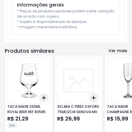
Informações gerais
* Preços de produtos pesáveis podem sofrer variação 
de acordo com o peso;

* Sujeito à disponibilidade de estoque;

* Imagem meramente ilustrativa;
Produtos similares
Ver mais
Add
Add
+
3
+
5
+
10
+
3
+
5
+
10
TACA NADIR 330ML
XICARA C PIRES OXFORD
TACA NADIR
ROYAL BEER REF 80585
75ML12CM GENOVA M0
CHAMPAGNE R
185ML REF J
R$ 21,29
R$ 26,99
R$ 15,99
1un