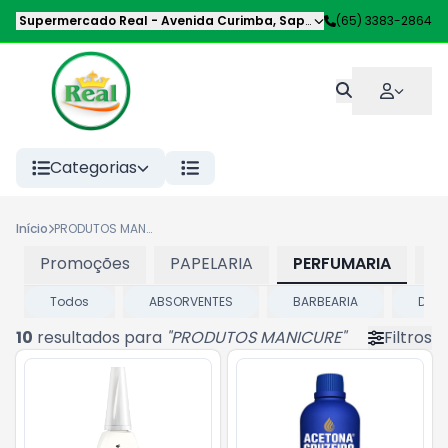
Supermercado Real
-
Avenida Curimba
,
Sapezal
-
(65) 3383-2864
MT
Categorias
Início
PRODUTOS MANICURE
Promoções
PAPELARIA
PERFUMARIA
P
Todos
ABSORVENTES
BARBEARIA
DES
10
resultados para
"
PRODUTOS MANICURE
"
Filtros