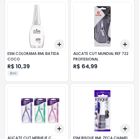
Add
Add
+
3
+
5
+
10
+
3
ESM.COLORAMA 8ML BATIDA
ALICATE CUT MUNDIAL REF 722
COCO
PROFISSIONAL
R$ 10,39
R$ 64,99
8ml
Add
Add
+
3
+
5
+
10
+
3
ALICATE CUT MERHEJE C
ESM.RISQUE 8ML ZECA CHAMEI