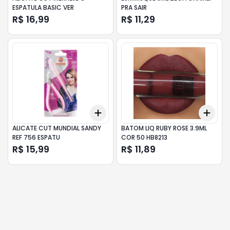
ESPATULA BASIC VER
PRA SAIR
R$ 16,99
R$ 11,29
Add
Add
+
3
+
5
+
10
+
3
ALICATE CUT MUNDIAL SANDY
BATOM LIQ RUBY ROSE 3.9ML
REF 756 ESPATU
COR 50 HB8213
R$ 15,99
R$ 11,89