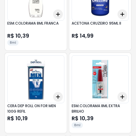
Add
Add
+
3
+
5
+
10
+
3
ESM.COLORAMA 8ML FRANCA
ACETONA CRUZEIRO 95ML II
R$ 10,39
R$ 14,99
8ml
Add
Add
+
3
+
5
+
10
+
3
CERA DEP ROLL ON FOR MEN
ESM.COLORAMA 8ML EXTRA
100G REFIL
BRILHO
R$ 10,19
R$ 10,39
8ml